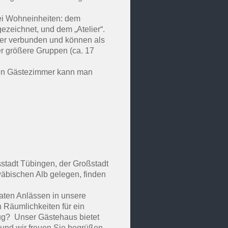
wei Wohneinheiten: dem
ezeichnet, und dem „Atelier“.
er verbunden und können als
der größere Gruppen (ca. 17
teten Gästezimmer kann man
sstadt Tübingen, der Großstadt
wäbischen Alb gelegen, finden
vaten Anlässen in unsere
 Räumlichkeiten für ein
lug? Unser Gästehaus bietet
 und wir freuen Sie begrüßen