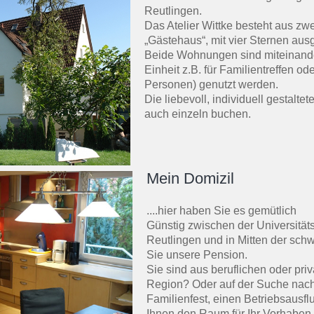
Reutlingen.
Das Atelier Wittke besteht aus z
„Gästehaus“, mit vier Sternen ausg
Beide Wohnungen sind miteinand
Einheit z.B. für Familientreffen o
Personen) genutzt werden.
Die liebevoll, individuell gestal
auch einzeln buchen.
Mein Domizil
....hier haben Sie es gemütlich
Günstig zwischen der Universität
Reutlingen und in Mitten der sch
Sie unsere Pension.
Sie sind aus beruflichen oder pri
Region? Oder auf der Suche nach
Familienfest, einen Betriebsausf
Ihnen den Raum für Ihr Vorhaben